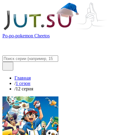
Po-po-pokemon Cheetos
Главная
/
1 сезон
/
12 серия