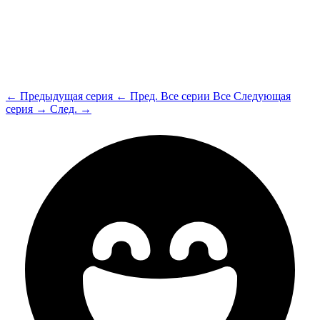
← Предыдущая серия
← Пред.
Все серии
Все
Следующая
серия →
След. →