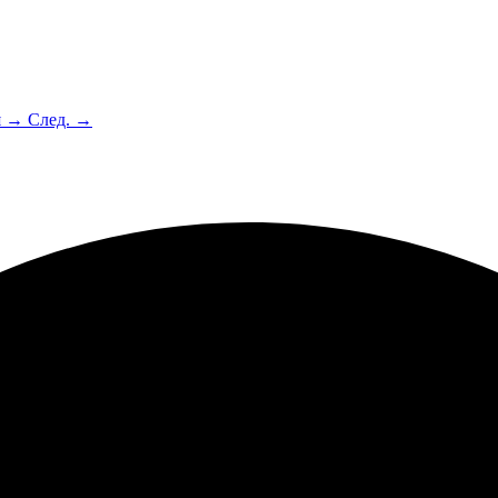
я →
След. →