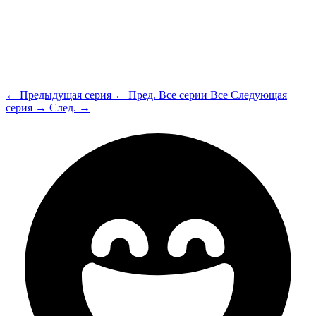
← Предыдущая серия
← Пред.
Все серии
Все
Следующая
серия →
След. →