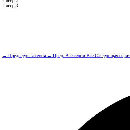
Плеер 2
Плеер 3
← Предыдущая серия
← Пред.
Все серии
Все
Следующая сери