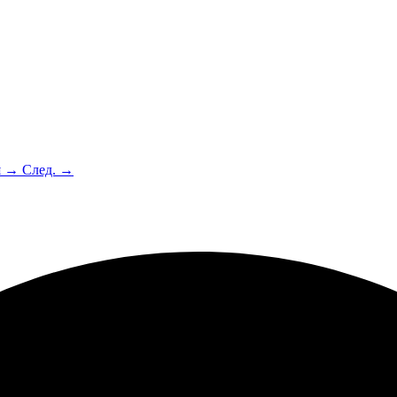
я →
След. →