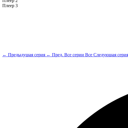
Плеер 2
Плеер 3
← Предыдущая серия
← Пред.
Все серии
Все
Следующая сери