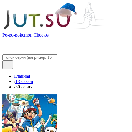
Po-po-pokemon Cheetos
Главная
/
13 Сезон
/
30 серия