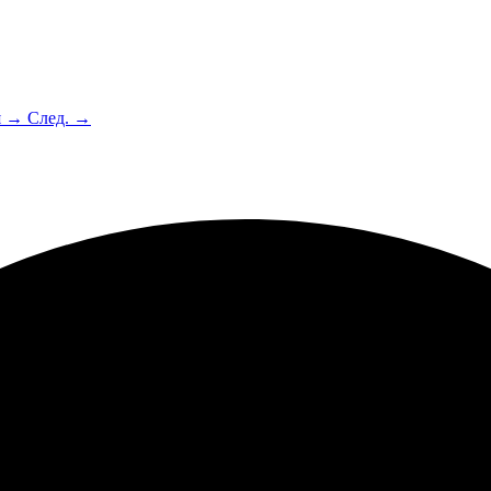
я →
След. →