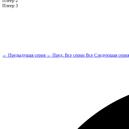
Плеер 2
Плеер 3
← Предыдущая серия
← Пред.
Все серии
Все
Следующая сери