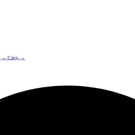
я →
След. →