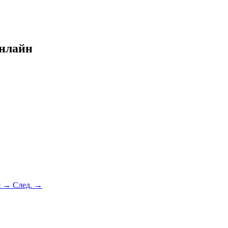
онлайн
я →
След. →