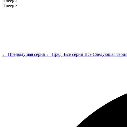
Плеер 2
Плеер 3
← Предыдущая серия
← Пред.
Все серии
Все
Следующая сери