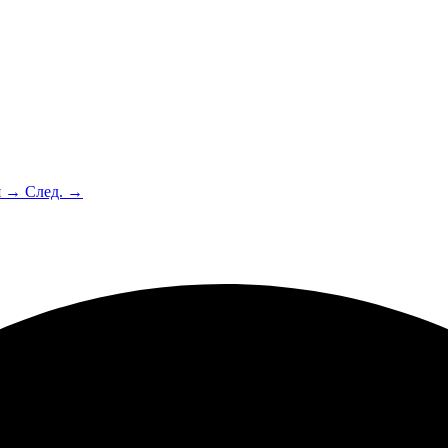
я →
След. →