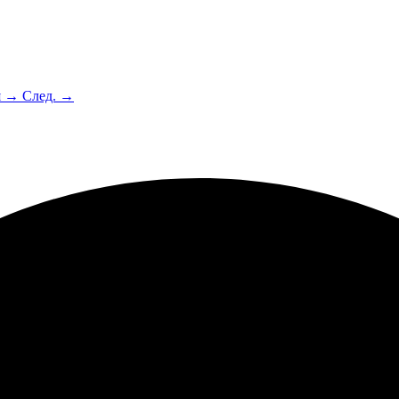
я →
След. →