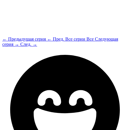
← Предыдущая серия
← Пред.
Все серии
Все
Следующая
серия →
След. →