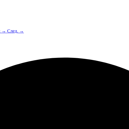
я →
След. →