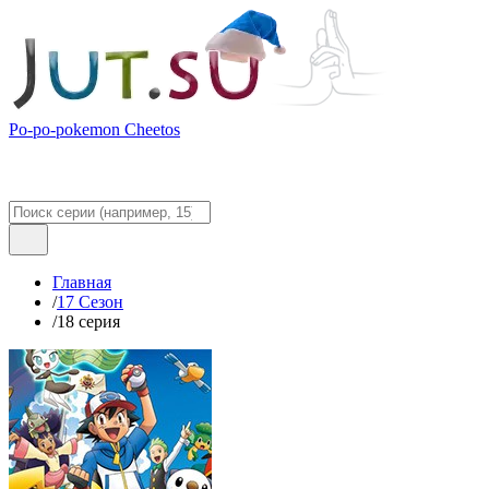
Po-po-pokemon Cheetos
Главная
/
17 Сезон
/
18 серия