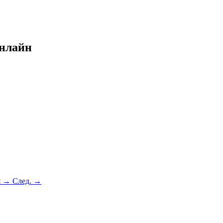
онлайн
я →
След. →