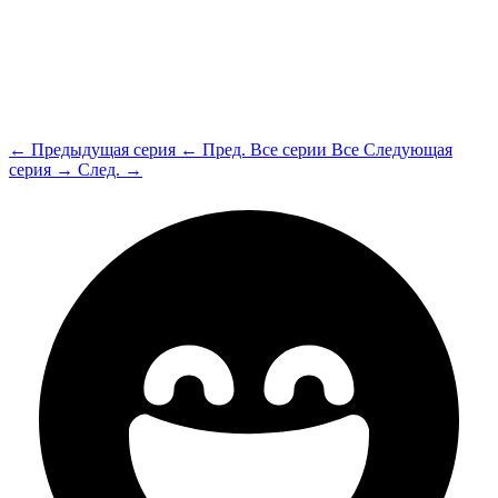
← Предыдущая серия
← Пред.
Все серии
Все
Следующая
серия →
След. →