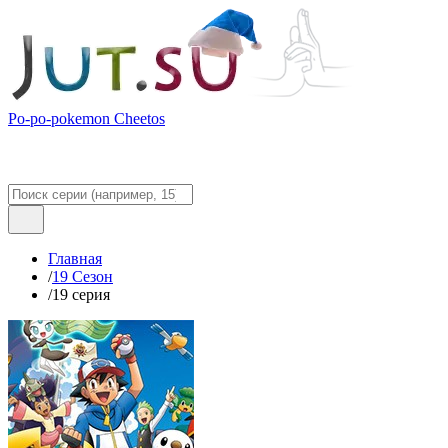
Po-po-pokemon Cheetos
Главная
/
19 Сезон
/
19 серия