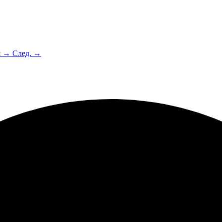
я →
След. →