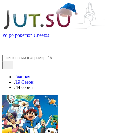
Po-po-pokemon Cheetos
Главная
/
19 Сезон
/
44 серия