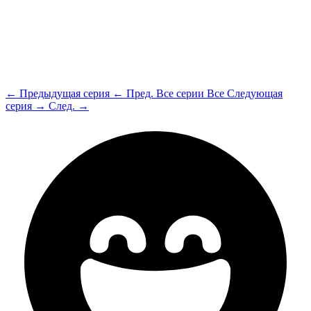
← Предыдущая серия
← Пред.
Все серии
Все
Следующая
серия →
След. →