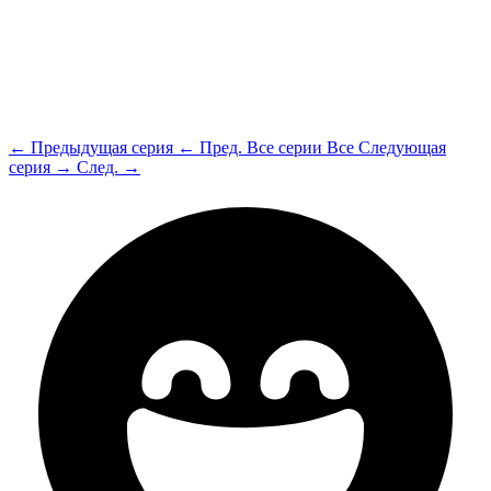
← Предыдущая серия
← Пред.
Все серии
Все
Следующая
серия →
След. →