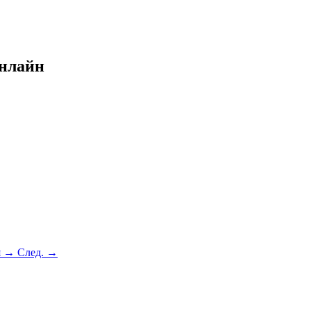
онлайн
я →
След. →