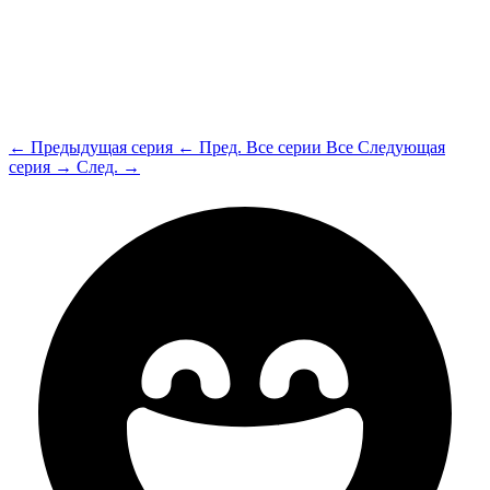
← Предыдущая серия
← Пред.
Все серии
Все
Следующая
серия →
След. →