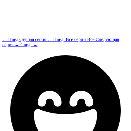
← Предыдущая серия
← Пред.
Все серии
Все
Следующая
серия →
След. →