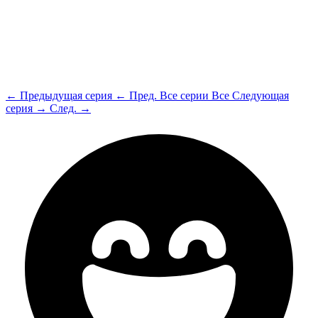
← Предыдущая серия
← Пред.
Все серии
Все
Следующая
серия →
След. →