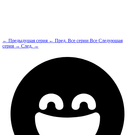
← Предыдущая серия
← Пред.
Все серии
Все
Следующая
серия →
След. →