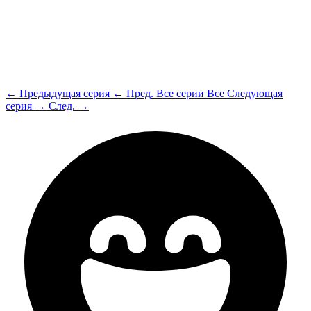
← Предыдущая серия
← Пред.
Все серии
Все
Следующая
серия →
След. →